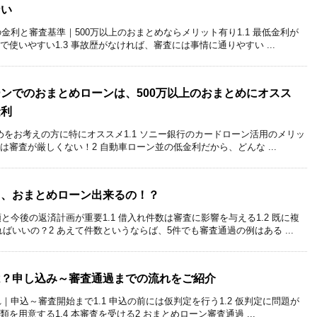
ない
金利と審査基準｜500万以上のおまとめならメリット有り1.1 最低金利が
で使いやすい1.3 事故歴がなければ、審査には事情に通りやすい ...
ンでのおまとめローンは、500万以上のおまとめにオスス
金利
とめをお考えの方に特にオススメ1.1 ソニー銀行のカードローン活用のメリッ
ンは審査が厳しくない！2 自動車ローン並の低金利だから、どんな ...
も、おまとめローン出来るの！？
と今後の返済計画が重要1.1 借入れ件数は審査に影響を与える1.2 既に複
いいの？2 あえて件数というならば、5件でも審査通過の例はある ...
は？申し込み～審査通過までの流れをご紹介
｜申込～審査開始まで1.1 申込の前には仮判定を行う1.2 仮判定に問題が
類を用意する1.4 本審査を受ける2 おまとめローン審査通過 ...