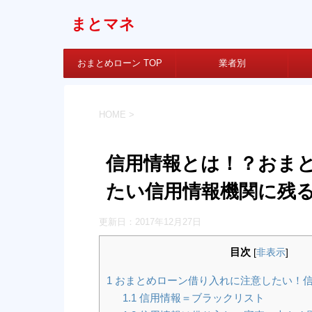
まとマネ
おまとめローン TOP
業者別
HOME
>
信用情報とは！？おま
たい信用情報機関に残
更新日：
2017年12月27日
目次
[
非表示
]
1
おまとめローン借り入れに注意したい！
1.1
信用情報＝ブラックリスト