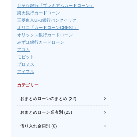
りそな銀行『プレミアムカードローン』
楽天銀行カードローン
三菱東京UFJ銀行バンクイック
オリコ『カードローンCREST』
オリックス銀行カードローン
みずほ銀行カードローン
アコム
モビット
プロミス
アイフル
カテゴリー
おまとめローンのまとめ
(22)
おまとめローン業者別
(23)
借り入れ金額別
(6)