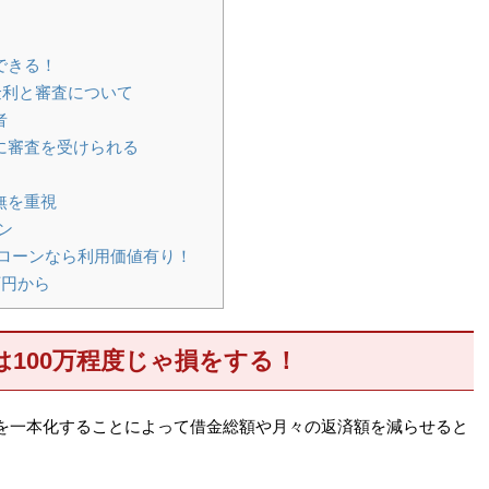
できる！
金利と審査について
者
に審査を受けられる
無を重視
ン
めローンなら利用価値有り！
万円から
100万程度じゃ損をする！
を一本化することによって借金総額や月々の返済額を減らせると