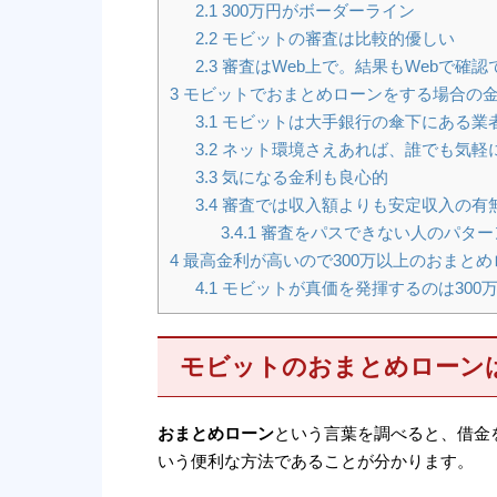
2.1
300万円がボーダーライン
2.2
モビットの審査は比較的優しい
2.3
審査はWeb上で。結果もWebで確認
3
モビットでおまとめローンをする場合の
3.1
モビットは大手銀行の傘下にある業
3.2
ネット環境さえあれば、誰でも気軽
3.3
気になる金利も良心的
3.4
審査では収入額よりも安定収入の有
3.4.1
審査をパスできない人のパター
4
最高金利が高いので300万以上のおまと
4.1
モビットが真価を発揮するのは300
モビットのおまとめローンは
おまとめローン
という言葉を調べると、借金
いう便利な方法であることが分かります。