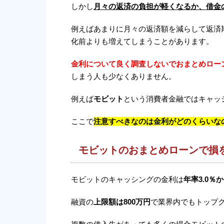
しかし
月々の返済の負担が軽くなるか、借金
例えばあまりに月々の返済額を減らして返済
化前よりも増えてしまうことがあります。
金利について良く調査しないでおまとめロー
しまう人も少なくありません。
例えば
モビット
という消費者金融ではキャッ
ここで
注意すべきなのは金利がどのくらいな
モビットのおまとめローンで損
モビットのキャッシングの金利は
年率3.0％か
融資の
上限額は800万円
で業界内でもトップ