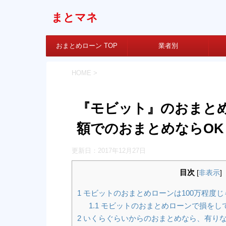
まとマネ
おまとめローン TOP
業者別
HOME
>
『モビット』のおまとめ
額でのおまとめならOK
更新日：
2017年12月27日
目次
[
非表示
]
1
モビットのおまとめローンは100万程度じ
1.1
モビットのおまとめローンで損をし
2
いくらぐらいからのおまとめなら、有りなの？