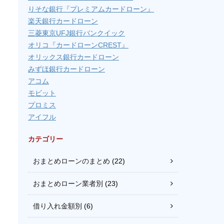
りそな銀行『プレミアムカードローン』
楽天銀行カードローン
三菱東京UFJ銀行バンクイック
オリコ『カードローンCREST』
オリックス銀行カードローン
みずほ銀行カードローン
アコム
モビット
プロミス
アイフル
カテゴリー
おまとめローンのまとめ
(22)
おまとめローン業者別
(23)
借り入れ金額別
(6)