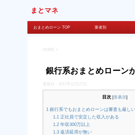
まとマネ
おまとめローン TOP
業者別
HOME
>
銀行系おまとめローン
更新日：
2017年12月27日
目次
[
非表示
]
1
銀行系でもおまとめローンは審査も厳しい
1.1
正社員で安定した収入がある
1.2
年収300万以上
1.3
返済延滞が無い