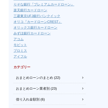
りそな銀行『プレミアムカードローン』
楽天銀行カードローン
三菱東京UFJ銀行バンクイック
オリコ『カードローンCREST』
オリックス銀行カードローン
みずほ銀行カードローン
アコム
モビット
プロミス
アイフル
カテゴリー
おまとめローンのまとめ
(22)
おまとめローン業者別
(23)
借り入れ金額別
(6)