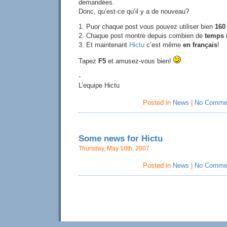
demandées.
Donc, qu’est-ce qu’il y a de nouveau?
1. Puor chaque post vous pouvez utiliser bien
160
2. Chaque post montre depuis combien de
temps i
3. Et maintenant
Hictu
c’est même
en français
!
Tapez
F5
et amusez-vous bien!
-
L’equipe Hictu
Posted in
News
|
No Comme
Some news for Hictu
Thursday, May 10th, 2007
Posted in
News
|
No Comme