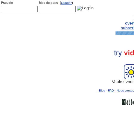
Pseudo
Mot de pass (
)
Oublié?
over
subscri
Voulez vou
Blog
-
FAQ
-
Nous contac