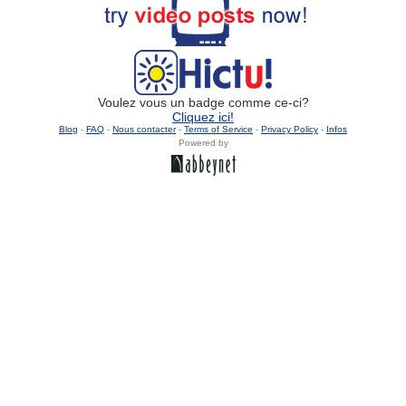
Voulez vous un badge comme ce-ci?
Cliquez ici!
Blog
-
FAQ
-
Nous contacter
-
Terms of Service
-
Privacy Policy
-
Infos
Powered by