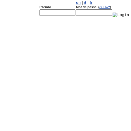
en
|
it
|
fr
Pseudo
Mot de passe (
)
Oublié?