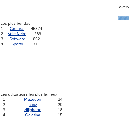
over
Les plus bondés
1
General
45374
2
ValmNeira
1269
3
Software
862
4
Sports
717
Les utilizateurs les plus fameux
1
Muzedon
24
2
sexy
20
3
zilligherta
18
4
Galatina
15