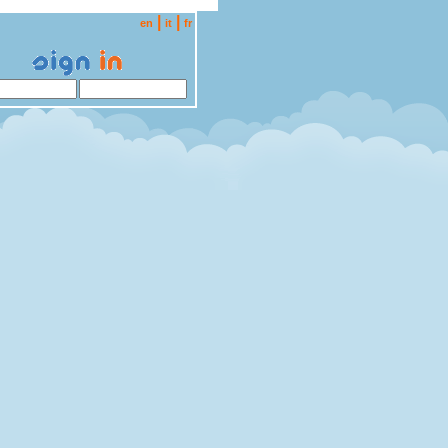
|
|
en
it
fr