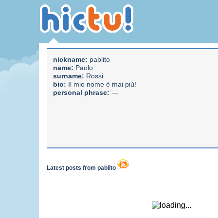
nickname:
pablito
name:
Paolo
surname:
Rossi
bio:
Il mio nome è mai più!
personal phrase:
---
Latest posts from pablito