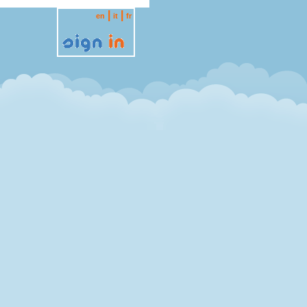
|
|
en
it
fr