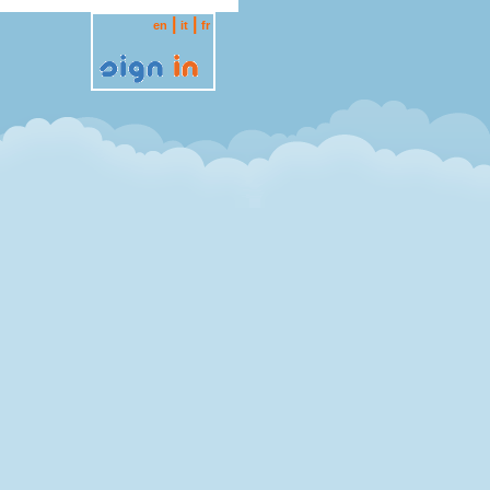
|
|
en
it
fr