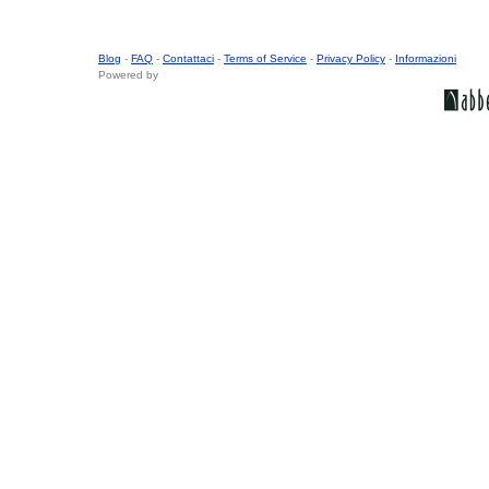
Blog
-
FAQ
-
Contattaci
-
Terms of Service
-
Privacy Policy
-
Informazioni
Powered by