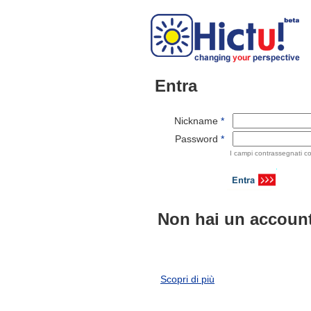
Entra
Nickname
*
Password
*
I campi contrassegnati co
Non hai un accoun
Scopri di più