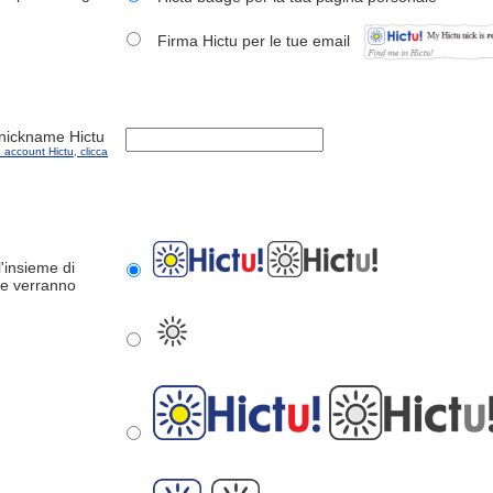
Firma Hictu per le tue email
l nickname Hictu
 account Hictu, clicca
'insieme di
he verranno