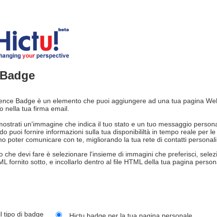
 Badge
sence Badge è un elemento che puoi aggiungere ad una tua pagina We
o nella tua firma email.
ostrati un'immagine che indica il tuo stato e un tuo messaggio persona
o puoi fornire informazioni sulla tua disponibililtà in tempo reale per l
o poter comunicare con te, migliorando la tua rete di contatti personali
o che devi fare è selezionare l'insieme di immagini che preferisci, selezi
L fornito sotto, e incollarlo dentro al file HTML della tua pagina person
l tipo di badge
Hictu badge per la tua pagina personale