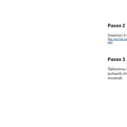
Passo 2
Inserisci i
(Se non hai un
qui)
Passo 3
Seleziona l
pulsanti c
mostrati