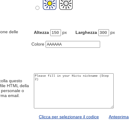
ione delle
Altezza
px
Larghezza
px
Colore
colla questo
 file HTML della
 personale o
irma email.
Clicca per selezionare il codice
Anteprima