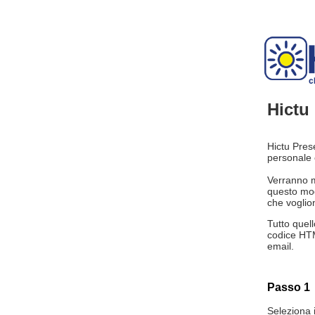
Hictu
Hictu Pre
personale 
Verranno m
questo mod
che voglion
Tutto quell
codice HTM
email.
Passo 1
Seleziona i