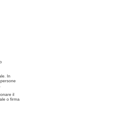
b
le. In
e persone
.
onare il
ale o firma