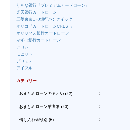
りそな銀行『プレミアムカードローン』
楽天銀行カードローン
三菱東京UFJ銀行バンクイック
オリコ『カードローンCREST』
オリックス銀行カードローン
みずほ銀行カードローン
アコム
モビット
プロミス
アイフル
カテゴリー
おまとめローンのまとめ
(22)
おまとめローン業者別
(23)
借り入れ金額別
(6)