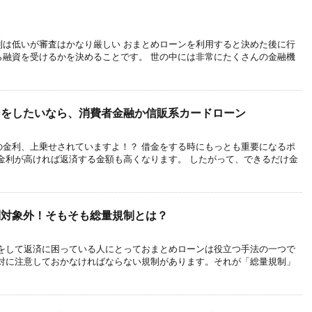
利は低いが審査はかなり厳しい おまとめローンを利用すると決めた後に行
ら融資を受けるかを決めることです。 世の中には非常にたくさんの金融機
ンをしたいなら、消費者金融か信販系カードローン
の金利、上乗せされていますよ！？ 借金をする時にもっとも重要になるポ
金利が高ければ返済する金額も高くなります。 したがって、できるだけ金
制対象外！そもそも総量規制とは？
金をして返済に困っている人にとっておまとめローンは役立つ手法の一つで
絶対に注意しておかなければならない規制があります。それが「総量規制」