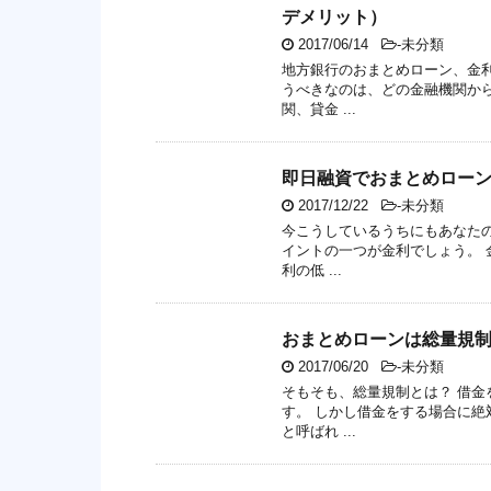
デメリット）
2017/06/14
-未分類
地方銀行のおまとめローン、金
うべきなのは、どの金融機関か
関、貸金 ...
即日融資でおまとめロー
2017/12/22
-未分類
今こうしているうちにもあなた
イントの一つが金利でしょう。 
利の低 ...
おまとめローンは総量規
2017/06/20
-未分類
そもそも、総量規制とは？ 借
す。 しかし借金をする場合に
と呼ばれ ...